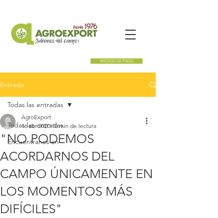
MEDIOS DE PAGO
Entrada
Todas las entradas
AgroExport
Todas las entradas
16 abr 2020
10 min de lectura
"NO PODEMOS
Encuentranos en
ACORDARNOS DEL
CAMPO ÚNICAMENTE EN
LOS MOMENTOS MÁS
DIFÍCILES"