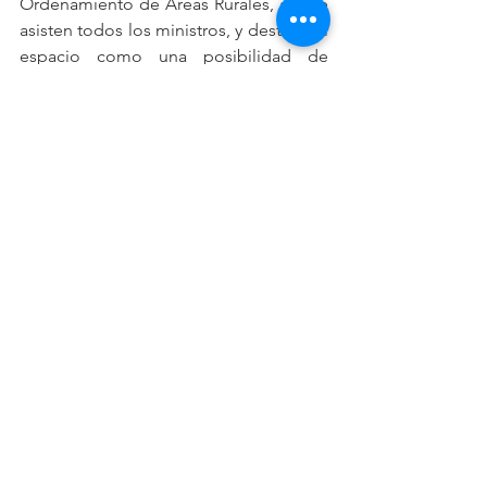
Ordenamiento de Áreas Rurales, al que 
asisten todos los ministros, y destacó el 
espacio como una posibilidad de 
integración de todas las carteras 
centrada en los temas que son de 
beneficio para el campo, como las vías 
terciarias y los acueductos rurales, entre 
otros.
Lozano, además, anotó que parte del 
problema del país es el fenómeno 
masivo de apropiación ilegal de tierras, 
especialmente en las regiones de la 
Orinoquía y Amazonas, "donde hacen 
tráfico ilegal de especies y quemas 
para apropiarse de los terrenos. La 
única forma de solucionar ese tema es 
tener legalidad, y ese es el propósito 
fundamental del catastro 
multipropósito, que permite hacer 