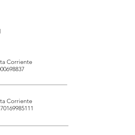
a
ta Corriente
000698837
ta Corriente
470169985111