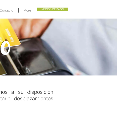
MEDIOS DE PAGO
Contacto
More
go
os a su disposición
tar
le
desplazamientos