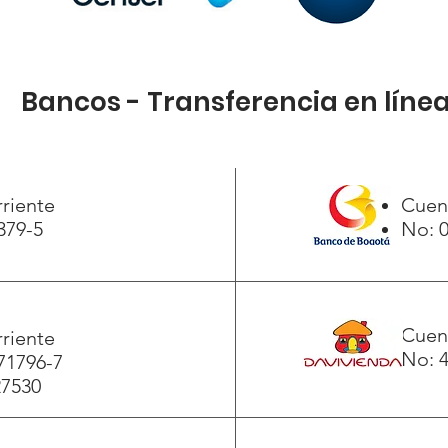
Bancos - Transferencia en líne
riente
Cuen
379-5
No: 
Cuen
riente
No: 
71796-7
27530