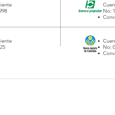
iente
Cuen
998
No: 
Conv
iente
Cuen
125
No: 
Conv