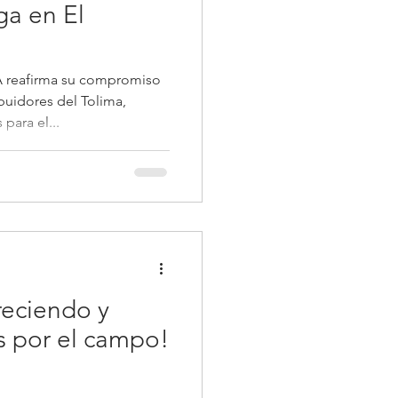
ga en El
eafirma su compromiso
ibuidores del Tolima,
para el...
reciendo y
s por el campo!