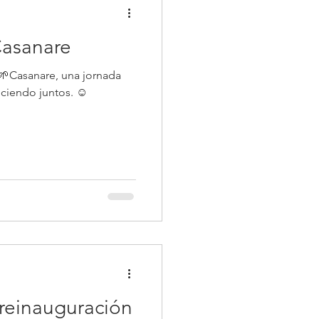
Casanare
en 🌱Casanare, una jornada
eciendo juntos. ☺️
a reinauguración